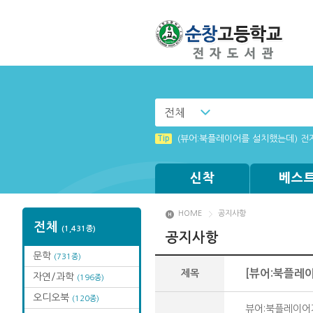
전체
Tip
(뷰어:북플레이어를 설치했는데) 전
신착
베스
HOME
공지사항
전체
(1,431종)
공지사항
문학
(731종)
제목
[뷰어:북플레
자연/과학
(196종)
오디오북
(120종)
뷰어:북플레이어