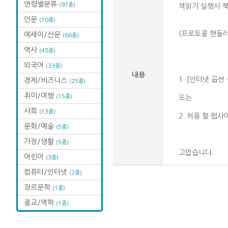
연령별분류
(97종)
책읽기 실행시 
인문
(70종)
(프로토콜 핸들러
에세이/산문
(66종)
역사
(48종)
외국어
(33종)
내용
1. [인터넷 옵션
경제/비즈니스
(25종)
취미/여행
(15종)
또는
사회
(13종)
2. 허용 할 웹
문화/예술
(5종)
가정/생활
(5종)
고맙습니다.
어린이
(3종)
컴퓨터/인터넷
(2종)
장르문학
(1종)
종교/역학
(1종)