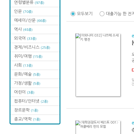
연령별분류
(97종)
인문
(70종)
모두보기
대출가능 한 전
에세이/산문
(66종)
역사
(48종)
외국어
(33종)
경제/비즈니스
(25종)
취미/여행
(15종)
사회
(13종)
문화/예술
(5종)
가정/생활
(5종)
어린이
(3종)
컴퓨터/인터넷
(2종)
장르문학
(1종)
종교/역학
(1종)