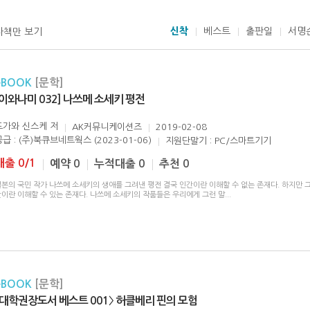
신착
베스트
출판일
서명
자책만 보기
eBOOK
[문학]
[이와나미 032] 나쓰메 소세키 평전
도가와 신스케
저
AK커뮤니케이션즈
2019-02-08
공급 : (주)북큐브네트웍스 (2023-01-06)
지원단말기 : PC/스마트기기
대출 0/1
예약 0
누적대출 0
추천 0
일본의 국민 작가 나쓰메 소세키의 생애를 그려낸 평전 결국 인간이란 이해할 수 없는 존재다. 하지만 
간이란 이해할 수 있는 존재다. 나쓰메 소세키의 작품들은 우리에게 그런 말
...
eBOOK
[문학]
〈대학권장도서 베스트 001〉 허클베리 핀의 모험