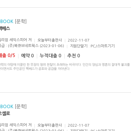
eBOOK
[문학]
맥베스
윌리엄 셰익스피어
저
오늘부터출판사
2022-11-07
공급 : (주)북큐브네트웍스 (2023-01-06)
지원단말기 : PC/스마트기기
대출 0/5
예약 0
누적대출 0
추천 0
권력의 야망에 이끌린 한 무장의 왕위 찬탈이 초래하는 비극이다. 인간의 양심과 영혼의 절대적 붕괴를
인이면서도 주인공인 맥베스가 공포와 공감을 자아낸다.
eBOOK
[문학]
오셀로
윌리엄 셰익스피어
저
오늘부터출판사
2022-11-07
공급 : (주)북큐브네트웍스 (2023-01-06)