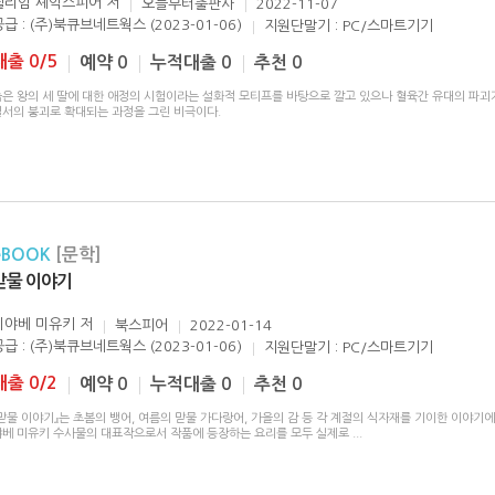
윌리엄 셰익스피어
저
오늘부터출판사
2022-11-07
공급 : (주)북큐브네트웍스 (2023-01-06)
지원단말기 : PC/스마트기기
대출 0/5
예약 0
누적대출 0
추천 0
늙은 왕의 세 딸에 대한 애정의 시험이라는 설화적 모티프를 바탕으로 깔고 있으나 혈육간 유대의 파괴
질서의 붕괴로 확대되는 과정을 그린 비극이다.
eBOOK
[문학]
맏물 이야기
미야베 미유키
저
북스피어
2022-01-14
공급 : (주)북큐브네트웍스 (2023-01-06)
지원단말기 : PC/스마트기기
대출 0/2
예약 0
누적대출 0
추천 0
맏물 이야기』는 초봄의 뱅어, 여름의 맏물 가다랑어, 가을의 감 등 각 계절의 식자재를 기이한 이야기에
야베 미유키 수사물의 대표작으로서 작품에 등장하는 요리를 모두 실제로
...