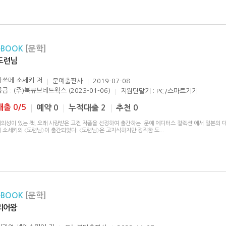
eBOOK
[문학]
도련님
나쓰메 소세키
저
문예출판사
2019-07-08
공급 : (주)북큐브네트웍스 (2023-01-06)
지원단말기 : PC/스마트기기
대출 0/5
예약 0
누적대출 2
추천 0
시의성이 있는 책, 오래 사랑받은 고전 작품을 선정하여 출간하는 '문예 에디터스 컬렉션'에서 일본의 
메 소세키의 〈도련님〉이 출간되었다. 〈도련님〉은 고지식하지만 정직한 도
...
eBOOK
[문학]
리어왕