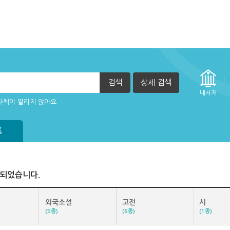
검색
상세 검색
내서재
자책이 열리지 않아요.
트
색되었습니다.
외국소설
고전
시
(5종)
(6종)
(1종)