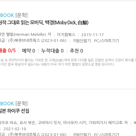
eBOOK
[문학]
원작 그대로 읽는 모비딕, 백경(Moby Dick, 白鯨)
먼 멜빌(Herman Melville)
저
이지컴북스
2015-11-17
공급 : (주)북큐브네트웍스 (2023-01-06)
지원단말기 : PC/스마트기기
대출 0/5
예약 0
누적대출 0
추천 0
소설 속 모비딕이라 불리는 거대한 흰 고래(白鯨)에게 한쪽 다리를 잃은 강렬한 성격의 선장이 복수를
쫓지만 결국 목숨마저 잃는다는 내용의 미국 작가 허먼 멜빌의 장편소설 영문 원서이다.
eBOOK
[문학]
일본 하이쿠 선집
마쓰오 바쇼, 요사 부손, 고바야시 잇사, 마사오카 시키, 가와히가시 헤키고토
저
2021-02-19
공급 : (주)북큐브네트웍스 (2023-01-06)
지원단말기 : PC/스마트기기