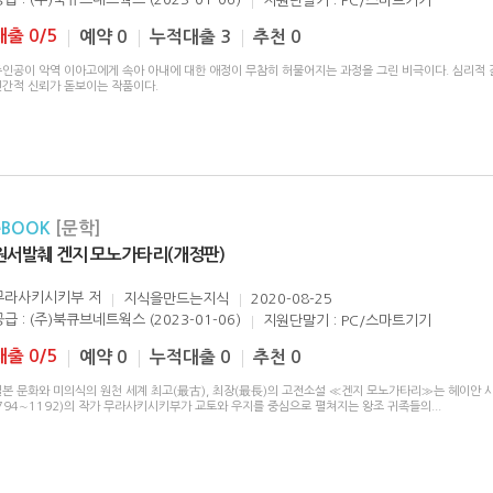
지원단말기 : PC/스마트기기
대출 0/5
예약 0
누적대출 3
추천 0
주인공이 악역 이아고에게 속아 아내에 대한 애정이 무참히 허물어지는 과정을 그린 비극이다. 심리적
인간적 신뢰가 돋보이는 작품이다.
eBOOK
[문학]
원서발췌 겐지 모노가타리(개정판)
무라사키시키부
저
지식을만드는지식
2020-08-25
공급 : (주)북큐브네트웍스 (2023-01-06)
지원단말기 : PC/스마트기기
대출 0/5
예약 0
누적대출 0
추천 0
일본 문화와 미의식의 원천 세계 최고(最古), 최장(最長)의 고전소설 ≪겐지 모노가타리≫는 헤이안 
(794∼1192)의 작가 무라사키시키부가 교토와 우지를 중심으로 펼쳐지는 왕조 귀족들의
...