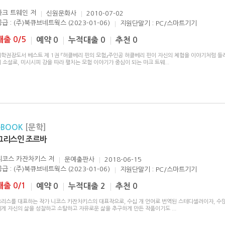
마크 트웨인
저
신원문화사
2010-07-02
공급 : (주)북큐브네트웍스 (2023-01-06)
지원단말기 : PC/스마트기기
대출 0/5
예약 0
누적대출 0
추천 0
대학권장도서 베스트 제 1권 『허클베리 핀의 모험』주인공 허클베리 핀이 자신의 체험을 이야기처럼 들
 소설로, 미시시피 강을 따라 펼치는 모험 이야기가 중심이 되는 마크 트웨
...
eBOOK
[문학]
그리스인 조르바
니코스 카잔차키스
저
문예출판사
2018-06-15
공급 : (주)북큐브네트웍스 (2023-01-06)
지원단말기 : PC/스마트기기
대출 0/1
예약 0
누적대출 2
추천 0
그리스를 대표하는 작가 니코스 카잔차키스의 대표작으로, 수십 개 언어로 번역된 스테디셀러이자, 수
에게 자신의 삶을 성찰하고 소탈하고 자유로운 삶을 추구하게 만든 작품이기도
...