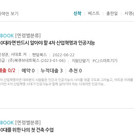
신착
베스트
출판일
서명
자책만 보기
eBOOK
[연령별분류]
10대라면 반드시 알아야 할 4차 산업혁명과 인공지능
신성권, 서대호
저
팬덤북스
2022-06-22
공급 : (주)북큐브네트웍스 (2023-01-06)
지원단말기 : PC/스마트기기
대출 0/2
예약 0
누적대출 3
추천 0
4차 산업혁명하면 대부분의 사람들은 인간과 인공지능의 사이를 대결 구도로 그려놓고, 어두운 미래를
하지만 4차 산업혁명 시대가 인공지능과 함께 살아가야 하는 시대라면 인공지능
...
eBOOK
[연령별분류]
10대를 위한 나의 첫 건축 수업