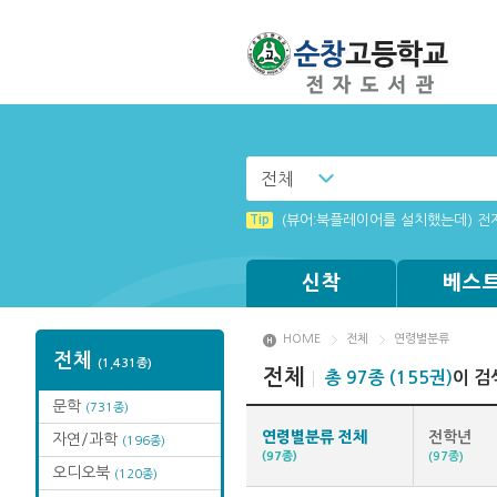
전체
Tip
(뷰어:북플레이어를 설치했는데) 전
신착
베스
HOME
전체
연령별분류
전체
(1,431종)
전체
총 97종 (155권)
이 검
문학
(731종)
연령별분류 전체
전학년
자연/과학
(196종)
(97종)
(97종)
오디오북
(120종)