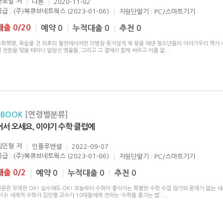
안오일
저
다른
2020-11-02
공급 : (주)북큐브네트웍스 (2023-01-06)
지원단말기 : PC/스마트기기
대출 0/20
예약 0
누적대출 0
추천 0
동학혁명, 목숨을 건 최후의 혈전에서어떤 의병장 못지않게 제 몫을 해낸 청소년들의 이야기우리 역사 
 전환을 맞을 때마다 앞장선 영웅들, 그리고 그 곁에서 함께 싸우고 이름 없
...
eBOOK
[연령별분류]
어서 오세요, 이야기 수학 클럽에
김민형
저
인플루엔셜
2022-09-07
공급 : (주)북큐브네트웍스 (2023-01-06)
지원단말기 : PC/스마트기기
대출 0/2
예약 0
누적대출 0
추천 0
질문은 무제한 OK! 실수해도 OK! 오늘부터 수학이 좋아지는 특별한 수학 수업 암기와 문제가 없는 
다! 세계적 수학자 김민형 교수가 10대들에게 전하는 ‘수학을 즐기는 법’
...