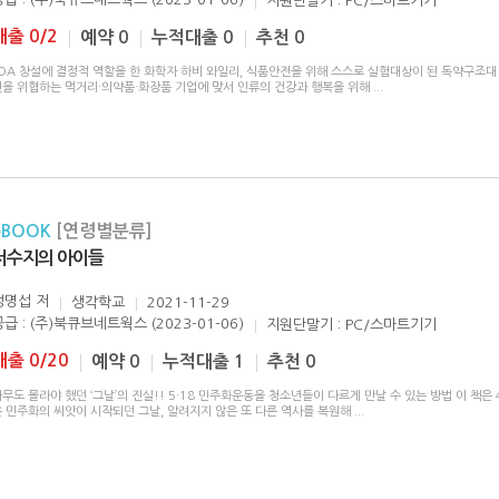
지원단말기 : PC/스마트기기
대출 0/2
예약 0
누적대출 0
추천 0
FDA 창설에 결정적 역할을 한 화학자 하비 와일리, 식품안전을 위해 스스로 실험대상이 된 독약구조대
전을 위협하는 먹거리·의약품·화장품 기업에 맞서 인류의 건강과 행복을 위해
...
eBOOK
[연령별분류]
저수지의 아이들
정명섭
저
생각학교
2021-11-29
공급 : (주)북큐브네트웍스 (2023-01-06)
지원단말기 : PC/스마트기기
대출 0/20
예약 0
누적대출 1
추천 0
무도 몰라야 했던 ‘그날’의 진실!! 5·18 민주화운동을 청소년들이 다르게 만날 수 있는 방법 이 책은 
은 민주화의 씨앗이 시작되던 그날, 알려지지 않은 또 다른 역사를 복원해
...