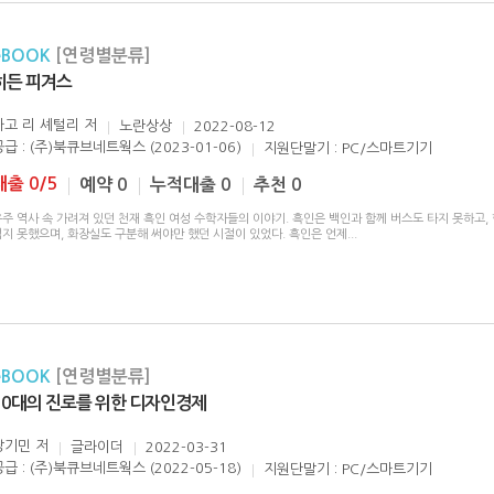
eBOOK
[연령별분류]
히든 피겨스
마고 리 셰털리
저
노란상상
2022-08-12
공급 : (주)북큐브네트웍스 (2023-01-06)
지원단말기 : PC/스마트기기
대출 0/5
예약 0
누적대출 0
추천 0
주 역사 속 가려져 있던 천재 흑인 여성 수학자들의 이야기. 흑인은 백인과 함께 버스도 타지 못하고,
먹지 못했으며, 화장실도 구분해 써야만 했던 시절이 있었다. 흑인은 언제
...
eBOOK
[연령별분류]
10대의 진로를 위한 디자인경제
장기민
저
글라이더
2022-03-31
공급 : (주)북큐브네트웍스 (2022-05-18)
지원단말기 : PC/스마트기기