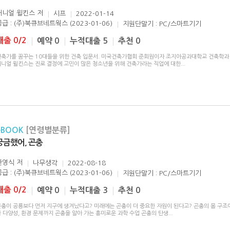
대니얼 윌킨스
저
시프
2022-01-14
공급 : (주)북큐브네트웍스 (2023-01-06)
지원단말기 : PC/스마트기기
대출 0/2
예약 0
누적대출 5
추천 0
건축가를 꿈꾸는 10대들을 위한 건축 입문서. 미국건축가협회 준회원이자 조지아공과대학교 건축학과
대니얼 윌킨스는 진로 결정에 고민이 많은 청소년을 위해 건축가라는 직업에 대한
...
eBOOK
[연령별분류]
궁금했어, 곤충
한영식
저
나무생각
2022-08-18
공급 : (주)북큐브네트웍스 (2023-01-06)
지원단말기 : PC/스마트기기
대출 0/2
예약 0
누적대출 3
추천 0
곤충이 공룡보다 먼저 지구에 생겨났다고? 미래에는 곤충이 더 중요한 자원이 된다고? 곤충의 몸 구조
 다양성, 환경 문제까지 곤충을 알아 가는 흥미로운 과학 수업 곤충의 탄생
...