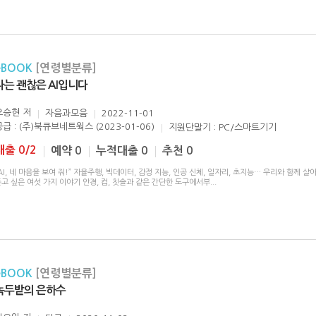
eBOOK
[연령별분류]
나는 괜찮은 AI입니다
오승현
저
자음과모음
2022-11-01
공급 : (주)북큐브네트웍스 (2023-01-06)
지원단말기 : PC/스마트기기
대출 0/2
예약 0
누적대출 0
추천 0
AI, 네 마음을 보여 줘!” 자율주행, 빅데이터, 감정 지능, 인공 신체, 일자리, 초지능… 우리와 함께 살
고 싶은 여섯 가지 이야기 안경, 컵, 칫솔과 같은 간단한 도구에서부
...
eBOOK
[연령별분류]
녹두밭의 은하수