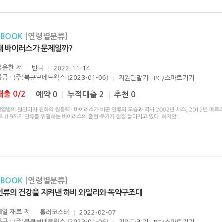
eBOOK
[연령별분류]
왜 바이러스가 문제일까?
유윤한
저
반니
2022-11-14
공급 : (주)북큐브네트웍스 (2023-01-06)
지원단말기 : PC/스마트기기
대출 0/2
예약 0
누적대출 2
추천 0
염병의 원인이자 진화의 원동력! 바이러스가 바꾼 인류의 모습과 역사 2002년 사스, 2012년 메르스
로나19까지 인류를 위협하는 바이러스의 출현 주기가 점점 짧아지고 있다. 하지만
...
eBOOK
[연령별분류]
인류의 건강을 지켜낸 하비 와일리와 독약구조대
게일 재로
저
롤러코스터
2022-02-07
공급 : (주)북큐브네트웍스 (2023-01-06)