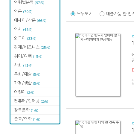
연령별분류
(97종)
인문
(70종)
모두보기
대출가능 한 전
에세이/산문
(66종)
역사
(48종)
외국어
(33종)
경제/비즈니스
(25종)
취미/여행
(15종)
사회
(13종)
문화/예술
(5종)
가정/생활
(5종)
어린이
(3종)
컴퓨터/인터넷
(2종)
장르문학
(1종)
종교/역학
(1종)