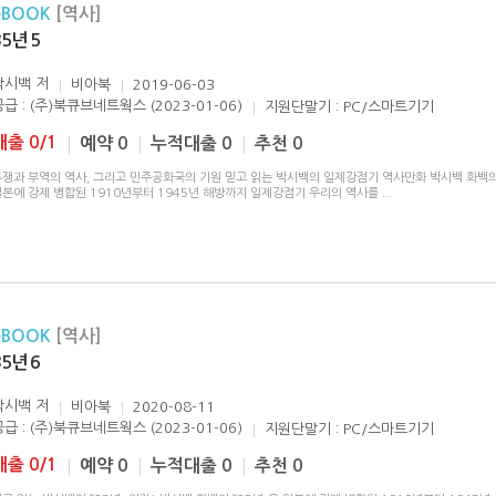
eBOOK
[역사]
35년 5
박시백
저
비아북
2019-06-03
공급 : (주)북큐브네트웍스 (2023-01-06)
지원단말기 : PC/스마트기기
대출 0/1
예약 0
누적대출 0
추천 0
투쟁과 부역의 역사, 그리고 민주공화국의 기원 믿고 읽는 박시백의 일제강점기 역사만화 박시백 화백의
일본에 강제 병합된 1910년부터 1945년 해방까지 일제강점기 우리의 역사를
...
eBOOK
[역사]
35년 6
박시백
저
비아북
2020-08-11
공급 : (주)북큐브네트웍스 (2023-01-06)
지원단말기 : PC/스마트기기
대출 0/1
예약 0
누적대출 0
추천 0