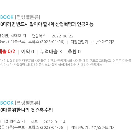
eBOOK
[연령별분류]
10대라면 반드시 알아야 할 4차 산업혁명과 인공지능
신성권, 서대호
저
팬덤북스
2022-06-22
공급 : (주)북큐브네트웍스 (2023-01-06)
지원단말기 : PC/스마트기기
대출 0/2
예약 0
누적대출 3
추천 0
4차 산업혁명하면 대부분의 사람들은 인간과 인공지능의 사이를 대결 구도로 그려놓고, 어두운 미래를
하지만 4차 산업혁명 시대가 인공지능과 함께 살아가야 하는 시대라면 인공지능
...
eBOOK
[연령별분류]
10대를 위한 나의 첫 건축 수업
대니얼 윌킨스
저
시프
2022-01-14
공급 : (주)북큐브네트웍스 (2023-01-06)
지원단말기 : PC/스마트기기