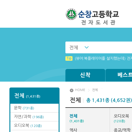
전체
Tip
(뷰어:북플레이어를 설치했는데) 전
신착
베스
HOME
전체
전체
(1,431종)
전체
총 1,431종 (4,652권)
문학
(731종)
전체
오디오북
자연/과학
(196종)
(1,431종)
(120종)
오디오북
(120종)
역사
종교/역학