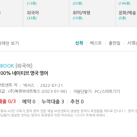
(13종)
(25종)
(196종)
류
외국어
취미/여행
문화/예술
(33종)
(15종)
(5종)
신착
베스트
출판일
서명
자책만 보기
eBOOK
[외국어]
100% 네이티브 영국 영어
브릿센트
저
넥서스
2022-07-21
공급 : (주)북큐브네트웍스 (2023-01-06)
지원단말기 : PC/스마트기기
대출 0/3
예약 0
누적대출 3
추천 0
튜브 40만 구독자,영국 영어 전문 채널 브릿센트의 생생한 영국식 표현들을 책으로 만나다 1. 현직 
생님들이 생생한 전하는 영국식 표현영국 하면 떠오르는 10가지 주제에 대해서
...