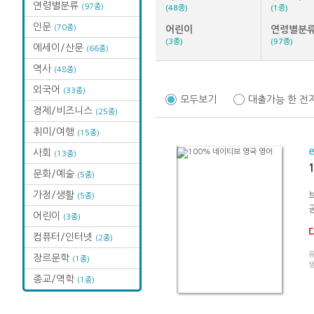
연령별분류
(97종)
(48종)
(1종)
인문
(70종)
어린이
연령별분
(3종)
(97종)
에세이/산문
(66종)
역사
(48종)
외국어
(33종)
모두보기
대출가능 한 전
경제/비즈니스
(25종)
취미/여행
(15종)
사회
(13종)
문화/예술
(5종)
가정/생활
(5종)
어린이
(3종)
컴퓨터/인터넷
(2종)
유
장르문학
(1종)
종교/역학
(1종)