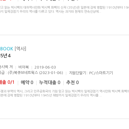
고 읽는 박시백의 대하역사만화 박시백 화백의 신작 《35년》은 일본에 강제 병합된 1910년부터 19
까지 일제강점기 우리의 역사를 다루고 있다. 역사는 과거와 현재의 연속선상에
...
eBOOK
[역사]
35년 4
박시백
저
비아북
2019-06-03
공급 : (주)북큐브네트웍스 (2023-01-06)
지원단말기 : PC/스마트기기
대출 0/1
예약 0
누적대출 0
추천 0
투쟁과 부역의 역사, 그리고 민주공화국의 기원 믿고 읽는 박시백의 일제강점기 역사만화 박시백 화백의
일본에 강제 병합된 1910년부터 1945년 해방까지 일제강점기 우리의 역사를
...