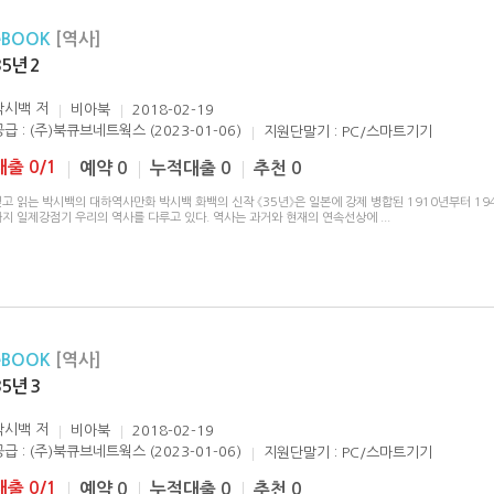
eBOOK
[역사]
35년 2
박시백
저
비아북
2018-02-19
공급 : (주)북큐브네트웍스 (2023-01-06)
지원단말기 : PC/스마트기기
대출 0/1
예약 0
누적대출 0
추천 0
고 읽는 박시백의 대하역사만화 박시백 화백의 신작 《35년》은 일본에 강제 병합된 1910년부터 19
까지 일제강점기 우리의 역사를 다루고 있다. 역사는 과거와 현재의 연속선상에
...
eBOOK
[역사]
35년 3
박시백
저
비아북
2018-02-19
공급 : (주)북큐브네트웍스 (2023-01-06)
지원단말기 : PC/스마트기기
대출 0/1
예약 0
누적대출 0
추천 0