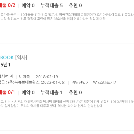
대출 0/2
예약 0
누적대출 5
추천 0
건축가를 꿈꾸는 10대들을 위한 건축 입문서. 미국건축가협회 준회원이자 조지아공과대학교 건축학과
대니얼 윌킨스는 진로 결정에 고민이 많은 청소년을 위해 건축가라는 직업에 대한
...
eBOOK
[역사]
35년 1
박시백
저
비아북
2018-02-19
공급 : (주)북큐브네트웍스 (2023-01-06)
지원단말기 : PC/스마트기기
대출 0/1
예약 0
누적대출 1
추천 0
고 읽는 박시백의 대하역사만화 박시백 화백의 신작 《35년》은 일본에 강제 병합된 1910년부터 19
까지 일제강점기 우리의 역사를 다루고 있다. 역사는 과거와 현재의 연속선상에
...