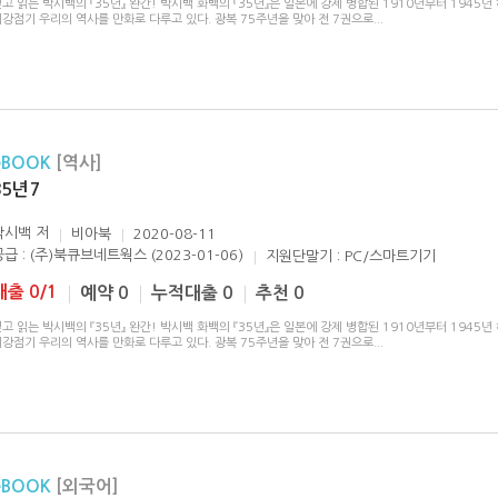
고 읽는 박시백의 『35년』 완간! 박시백 화백의 『35년』은 일본에 강제 병합된 1910년부터 1945년
강점기 우리의 역사를 만화로 다루고 있다. 광복 75주년을 맞아 전 7권으로
...
eBOOK
[역사]
35년 7
박시백
저
비아북
2020-08-11
공급 : (주)북큐브네트웍스 (2023-01-06)
지원단말기 : PC/스마트기기
대출 0/1
예약 0
누적대출 0
추천 0
고 읽는 박시백의 『35년』 완간! 박시백 화백의 『35년』은 일본에 강제 병합된 1910년부터 1945년
강점기 우리의 역사를 만화로 다루고 있다. 광복 75주년을 맞아 전 7권으로
...
eBOOK
[외국어]