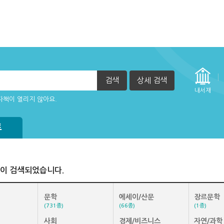
검색
상세 검색
내서재
자책이 열리지 않아요.
트
이 검색되었습니다.
문학
에세이/산문
장르문학
(731종)
(66종)
(1종)
사회
경제/비즈니스
자연/과학