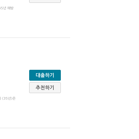
45년 해방
대출하기
추천하기
 《35년》은