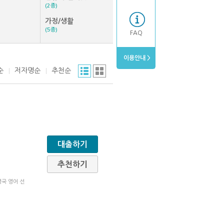
(2종)
가정/생활
(5종)
FAQ
이용안내 >
순
저자명순
추천순
대출하기
추천하기
영국 영어 선