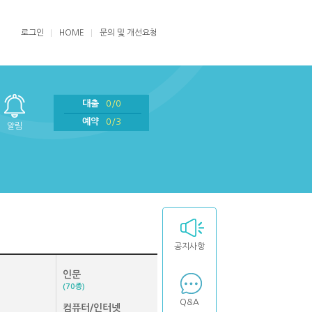
로그인
HOME
문의 및 개선요청
대출
0/0
예약
0/3
알림
공지사항
인문
(70종)
Q&A
컴퓨터/인터넷